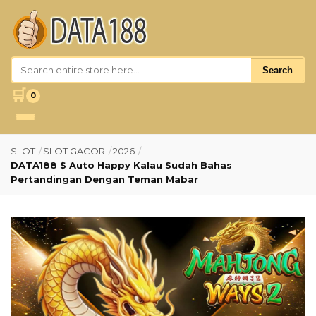
Search
🛒
0
SLOT
/
SLOT GACOR
/
2026
/
DATA188 $ Auto Happy Kalau Sudah Bahas
Pertandingan Dengan Teman Mabar